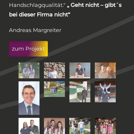
Planung bis hin zu den Bauarbeitern inkl.
Lehrlingen stechen sehr positiv heraus.
Logisches und selbstständiges Arbeiten ist
an der Tagesordnung.
Nochmals vielen Dank für die
professionelle Umsetzung an das ganze
Team."
Egger Martin
zum Projekt