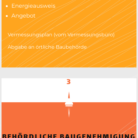
Energieausweis
Angebot
Vermessungsplan (vom Vermessungsbüro)
Abgabe an örtliche Baubehörde
3
BEHÖRDLICHE BAUGENEHMIGUNG